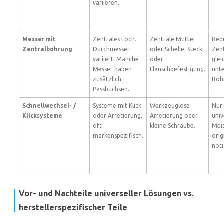
variieren.
Messer mit
Zentrales Loch.
Zentrale Mutter
Red
Zentralbohrung
Durchmesser
oder Schelle. Steck-
Zen
variiert. Manche
oder
glei
Messer haben
Flanschbefestigung.
unte
zusätzlich
Boh
Passbuchsen.
Schnellwechsel- /
Systeme mit Klick
Werkzeuglose
Nur
Klicksysteme
oder Arretierung,
Arretierung oder
univ
oft
kleine Schraube.
Mei
markenspezifisch.
ori
nöti
Vor- und Nachteile universeller Lösungen vs.
herstellerspezifischer Teile