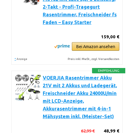
2-Takt - Profi-Tragegurt
Rasentrimmer, Freischneider fs
Faden – Easy Starter
159,00 €
Bei Amazon ansehen
*
Preis inkl. MwSt., zzgl. Versandkosten
Anzeige
EMPFEHLUNG
VOERJIA Rasentrimmer Akku
21V mit 2 Akkus und Ladegerät,
Freischneider Akku 24000U/min
mit LCD-Anzeige,
Akkurasentrimmer mit 4-in-1
Mähsystem inkl. (Meister-Set)
62,99 €
48,99 €