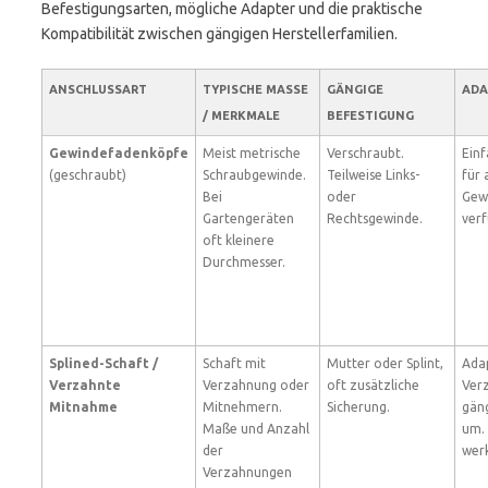
Befestigungsarten, mögliche Adapter und die praktische
Kompatibilität zwischen gängigen Herstellerfamilien.
ANSCHLUSSART
TYPISCHE MASSE /
GÄNGIGE
ADA
MERKMALE
BEFESTIGUNG
Gewindefadenköpfe
Meist metrische
Verschraubt.
Ein
(geschraubt)
Schraubgewinde.
Teilweise Links-
für
Bei
oder
Gew
Gartengeräten
Rechtsgewinde.
verf
oft kleinere
Durchmesser.
Splined-Schaft /
Schaft mit
Mutter oder Splint,
Ada
Verzahnte
Verzahnung oder
oft zusätzliche
Ver
Mitnahme
Mitnehmern.
Sicherung.
gän
Maße und Anzahl
um.
der
werk
Verzahnungen