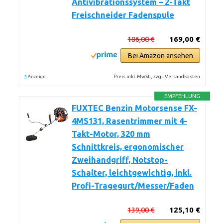
Antivibrationssystem – 2-Takt
Freischneider Fadenspule
186,00 €
169,00 €
Bei Amazon ansehen
*
Preis inkl. MwSt., zzgl. Versandkosten
Anzeige
EMPFEHLUNG
FUXTEC Benzin Motorsense FX-
4MS131, Rasentrimmer mit 4-
Takt-Motor, 320 mm
Schnittkreis, ergonomischer
Zweihandgriff, Notstop-
Schalter, leichtgewichtig, inkl.
Profi-Tragegurt/Messer/Faden
139,00 €
125,10 €