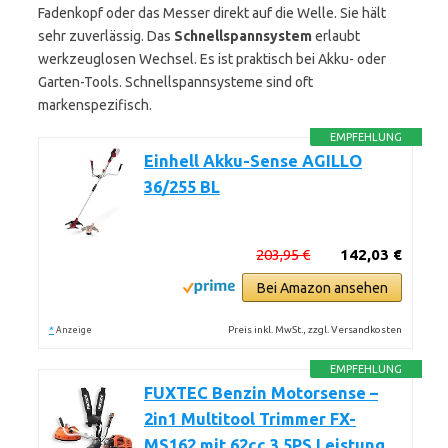
Fadenkopf oder das Messer direkt auf die Welle. Sie hält
sehr zuverlässig. Das
Schnellspannsystem
erlaubt
werkzeuglosen Wechsel. Es ist praktisch bei Akku- oder
Garten-Tools. Schnellspannsysteme sind oft
markenspezifisch.
EMPFEHLUNG
Einhell Akku-Sense AGILLO
36/255 BL
203,95 €
142,03 €
Bei Amazon ansehen
*
Preis inkl. MwSt., zzgl. Versandkosten
Anzeige
EMPFEHLUNG
FUXTEC Benzin Motorsense –
2in1 Multitool Trimmer FX-
MS162 mit 62cc 3,5PS Leistung,