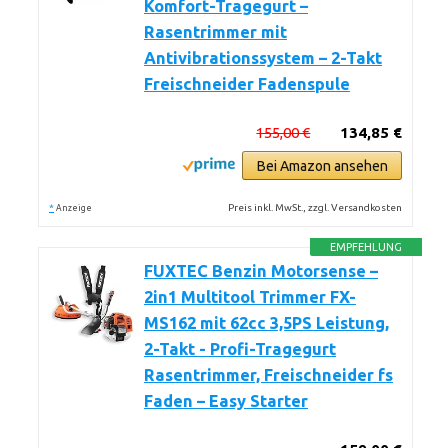
Komfort-Tragegurt –
Rasentrimmer mit
Antivibrationssystem – 2-Takt
Freischneider Fadenspule
155,00 €
134,85 €
Bei Amazon ansehen
*
Preis inkl. MwSt., zzgl. Versandkosten
Anzeige
EMPFEHLUNG
FUXTEC Benzin Motorsense –
2in1 Multitool Trimmer FX-
MS162 mit 62cc 3,5PS Leistung,
2-Takt - Profi-Tragegurt
Rasentrimmer, Freischneider fs
Faden – Easy Starter