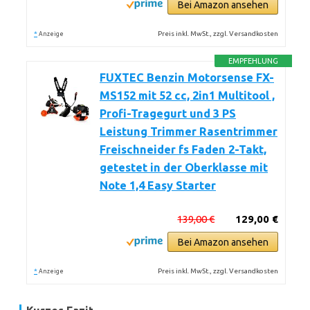
Bei Amazon ansehen
*
Preis inkl. MwSt., zzgl. Versandkosten
Anzeige
EMPFEHLUNG
FUXTEC Benzin Motorsense FX-
MS152 mit 52 cc, 2in1 Multitool ,
Profi-Tragegurt und 3 PS
Leistung Trimmer Rasentrimmer
Freischneider fs Faden 2-Takt,
getestet in der Oberklasse mit
Note 1,4 Easy Starter
139,00 €
129,00 €
Bei Amazon ansehen
*
Preis inkl. MwSt., zzgl. Versandkosten
Anzeige