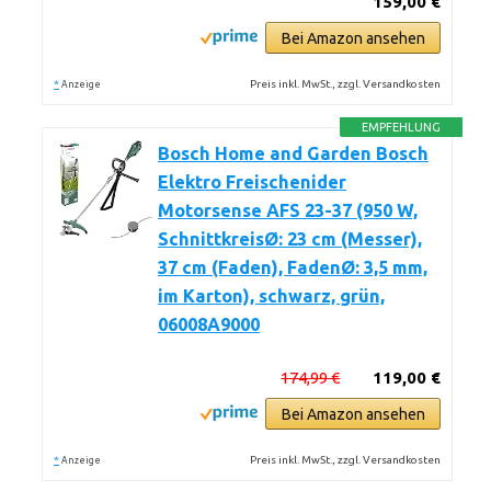
159,00 €
Bei Amazon ansehen
*
Preis inkl. MwSt., zzgl. Versandkosten
Anzeige
EMPFEHLUNG
Bosch Home and Garden Bosch
Elektro Freischenider
Motorsense AFS 23-37 (950 W,
SchnittkreisØ: 23 cm (Messer),
37 cm (Faden), FadenØ: 3,5 mm,
im Karton), schwarz, grün,
06008A9000
174,99 €
119,00 €
Bei Amazon ansehen
*
Preis inkl. MwSt., zzgl. Versandkosten
Anzeige