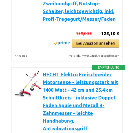
Zweihandgriff, Notstop-
Schalter, leichtgewichtig, inkl.
Profi-Tragegurt/Messer/Faden
139,00 €
125,10 €
Bei Amazon ansehen
*
Preis inkl. MwSt., zzgl. Versandkosten
Anzeige
EMPFEHLUNG
HECHT Elektro Freischneider
Motorsense - leistungsstark mit
1400 Watt - 42 cm und 25,4 cm
Schnittkreis - inklusive Doppel
Faden Spule und Metall 3-
Zahnmesser - leichte
Handhabung,
Antivibrationsgriff