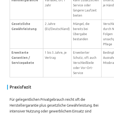
Händlergarantie
Variabel, oft 1
Kann zusätzlichen
Untersc
Jahr
Service oder
je Händ
längere Laufzeit
bieten
Gesetzliche
2 Jahre
Mängel, die
Verschl
Gewährleistung
(EU/Deutschland)
bereits bei
durch 
Übergabe
Folgen
bestanden
unsach
Pflege
Erweiterte
1 bis 5 Jahre, je
Erweiterter
Beding
Garantien /
Vertrag
Schutz, oft auch
Ausnah
Servicepakete
Verschleißteile
Missbr
oder Vor-Ort-
Service
Praxisfazit
Für gelegentlichen Privatgebrauch reicht oft die
Herstellergarantie plus gesetzliche Gewährleistung. Bei
intensiver Nutzung oder gewerblichem Einsatz sind