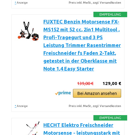
*
Preis inkl. MwSt., zzgl. Versandkosten
Anzeige
EMPFEHLUNG
FUXTEC Benzin Motorsense FX-
MS152 mit 52 cc, 2in1 Multitool ,
Profi-Tragegurt und 3 PS
Leistung Trimmer Rasentrimmer
Freischneider fs Faden 2-Takt,
getestet in der Oberklasse mit
Note 1,4 Easy Starter
139,00 €
129,00 €
Bei Amazon ansehen
*
Preis inkl. MwSt., zzgl. Versandkosten
Anzeige
EMPFEHLUNG
HECHT Elektro Freischneider
Motorsense - leistungsstark mit