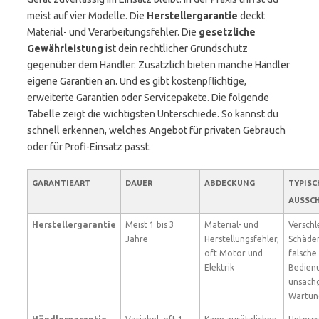
meist auf vier Modelle. Die
Herstellergarantie
deckt
Material- und Verarbeitungsfehler. Die
gesetzliche
Gewährleistung
ist dein rechtlicher Grundschutz
gegenüber dem Händler. Zusätzlich bieten manche Händler
eigene Garantien an. Und es gibt kostenpflichtige,
erweiterte Garantien oder Servicepakete. Die folgende
Tabelle zeigt die wichtigsten Unterschiede. So kannst du
schnell erkennen, welches Angebot für privaten Gebrauch
oder für Profi-Einsatz passt.
GARANTIEART
DAUER
ABDECKUNG
TYPISC
AUSSC
Herstellergarantie
Meist 1 bis 3
Material- und
Verschle
Jahre
Herstellungsfehler,
Schäde
oft Motor und
falsche
Elektrik
Bedien
unsach
Wartun