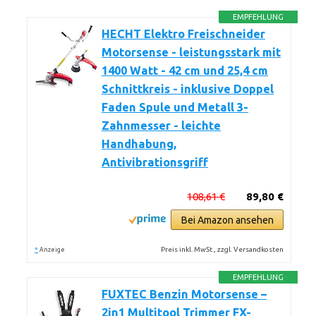
EMPFEHLUNG
HECHT Elektro Freischneider
Motorsense - leistungsstark mit
1400 Watt - 42 cm und 25,4 cm
Schnittkreis - inklusive Doppel
Faden Spule und Metall 3-
Zahnmesser - leichte
Handhabung,
Antivibrationsgriff
108,61 €
89,80 €
Bei Amazon ansehen
*
Preis inkl. MwSt., zzgl. Versandkosten
Anzeige
EMPFEHLUNG
FUXTEC Benzin Motorsense –
2in1 Multitool Trimmer FX-