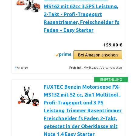
MS162 mit 62cc 3,5PS Leistung,
2-Takt - Profi-Tragegurt
Rasentrimmer, Freischneider fs
Faden – Easy Starter
159,00 €
Bei Amazon ansehen
*
Preis inkl. MwSt., zzgl. Versandkosten
Anzeige
EMPFEHLUNG
FUXTEC Benzin Motorsense FX-
MS152 mit 52 cc, 2in1 Multitool ,
Profi-Tragegurt und 3 PS
Leistung Trimmer Rasentrimmer
Freischneider fs Faden 2-Takt,
getestet in der Oberklasse mit
Note 1,4 Easy Starter