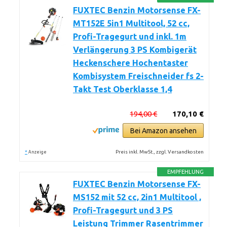
FUXTEC Benzin Motorsense FX-
MT152E 5in1 Multitool, 52 cc,
Profi-Tragegurt und inkl. 1m
Verlängerung 3 PS Kombigerät
Heckenschere Hochentaster
Kombisystem Freischneider fs 2-
Takt Test Oberklasse 1,4
194,00 €
170,10 €
Bei Amazon ansehen
*
Preis inkl. MwSt., zzgl. Versandkosten
Anzeige
EMPFEHLUNG
FUXTEC Benzin Motorsense FX-
MS152 mit 52 cc, 2in1 Multitool ,
Profi-Tragegurt und 3 PS
Leistung Trimmer Rasentrimmer