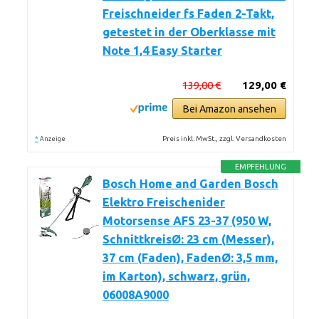
Freischneider fs Faden 2-Takt,
getestet in der Oberklasse mit
Note 1,4 Easy Starter
139,00 €
129,00 €
Bei Amazon ansehen
*
Preis inkl. MwSt., zzgl. Versandkosten
Anzeige
EMPFEHLUNG
Bosch Home and Garden Bosch
Elektro Freischenider
Motorsense AFS 23-37 (950 W,
SchnittkreisØ: 23 cm (Messer),
37 cm (Faden), FadenØ: 3,5 mm,
im Karton), schwarz, grün,
06008A9000