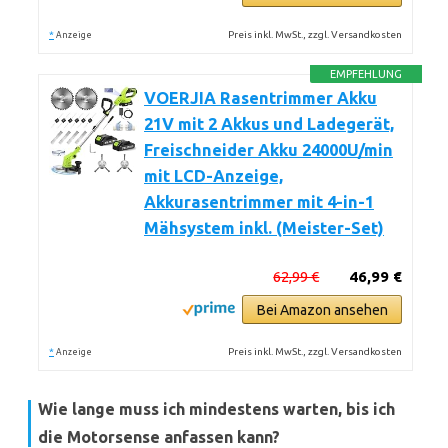
*
Preis inkl. MwSt., zzgl. Versandkosten
Anzeige
EMPFEHLUNG
VOERJIA Rasentrimmer Akku
21V mit 2 Akkus und Ladegerät,
Freischneider Akku 24000U/min
mit LCD-Anzeige,
Akkurasentrimmer mit 4-in-1
Mähsystem inkl. (Meister-Set)
62,99 €
46,99 €
Bei Amazon ansehen
*
Preis inkl. MwSt., zzgl. Versandkosten
Anzeige
Wie lange muss ich mindestens warten, bis ich
die Motorsense anfassen kann?