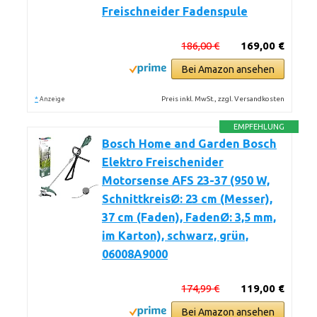
Freischneider Fadenspule
186,00 €
169,00 €
Bei Amazon ansehen
*
Preis inkl. MwSt., zzgl. Versandkosten
Anzeige
EMPFEHLUNG
Bosch Home and Garden Bosch
Elektro Freischenider
Motorsense AFS 23-37 (950 W,
SchnittkreisØ: 23 cm (Messer),
37 cm (Faden), FadenØ: 3,5 mm,
im Karton), schwarz, grün,
06008A9000
174,99 €
119,00 €
Bei Amazon ansehen