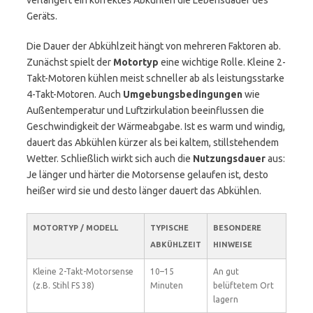
verlängert ein korrektes Abkühlen die Lebensdauer des
Geräts.
Die Dauer der Abkühlzeit hängt von mehreren Faktoren ab.
Zunächst spielt der
Motortyp
eine wichtige Rolle. Kleine 2-
Takt-Motoren kühlen meist schneller ab als leistungsstarke
4-Takt-Motoren. Auch
Umgebungsbedingungen
wie
Außentemperatur und Luftzirkulation beeinflussen die
Geschwindigkeit der Wärmeabgabe. Ist es warm und windig,
dauert das Abkühlen kürzer als bei kaltem, stillstehendem
Wetter. Schließlich wirkt sich auch die
Nutzungsdauer
aus:
Je länger und härter die Motorsense gelaufen ist, desto
heißer wird sie und desto länger dauert das Abkühlen.
MOTORTYP / MODELL
TYPISCHE
BESONDERE
ABKÜHLZEIT
HINWEISE
Kleine 2-Takt-Motorsense
10–15
An gut
(z.B. Stihl FS 38)
Minuten
belüftetem Ort
lagern