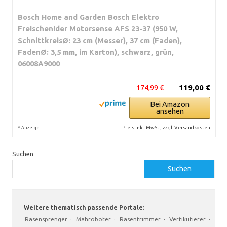
Bosch Home and Garden Bosch Elektro
Freischenider Motorsense AFS 23-37 (950 W,
SchnittkreisØ: 23 cm (Messer), 37 cm (Faden),
FadenØ: 3,5 mm, im Karton), schwarz, grün,
06008A9000
174,99 €
119,00 €
Bei Amazon
ansehen
*
Preis inkl. MwSt., zzgl. Versandkosten
Anzeige
Suchen
Suchen
Weitere thematisch passende Portale:
Rasensprenger
·
Mähroboter
·
Rasentrimmer
·
Vertikutierer
·