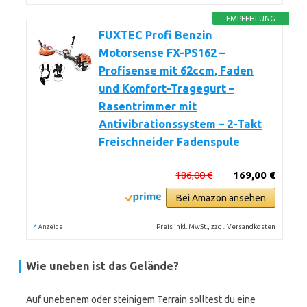
EMPFEHLUNG
FUXTEC Profi Benzin
Motorsense FX-PS162 –
Profisense mit 62ccm, Faden
und Komfort-Tragegurt –
Rasentrimmer mit
Antivibrationssystem – 2-Takt
Freischneider Fadenspule
186,00 €
169,00 €
Bei Amazon ansehen
*
Preis inkl. MwSt., zzgl. Versandkosten
Anzeige
Wie uneben ist das Gelände?
Auf unebenem oder steinigem Terrain solltest du eine