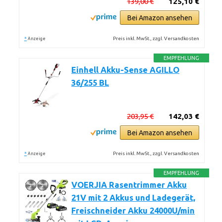
139,00 €
125,10 €
Bei Amazon ansehen
*
Preis inkl. MwSt., zzgl. Versandkosten
Anzeige
EMPFEHLUNG
Einhell Akku-Sense AGILLO
36/255 BL
203,95 €
142,03 €
Bei Amazon ansehen
*
Preis inkl. MwSt., zzgl. Versandkosten
Anzeige
EMPFEHLUNG
VOERJIA Rasentrimmer Akku
21V mit 2 Akkus und Ladegerät,
Freischneider Akku 24000U/min