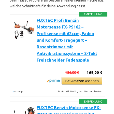
beeinflusst. Probiere am besten an einer kleinen Fläche aus,
welche Schnitttiefe für deine Anwendung passt.
EMPFEHLUNG
FUXTEC Profi Benzin
Motorsense FX-PS162 –
Profisense mit 62ccm, Faden
und Komfort-Tragegurt –
Rasentrimmer mit
Antivibrationssystem – 2-Takt
Freischneider Fadenspule
186,00 €
169,00 €
Bei Amazon ansehen
*
Preis inkl. MwSt., zzgl. Versandkosten
Anzeige
EMPFEHLUNG
FUXTEC Benzin Motorsense FX-