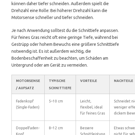
können daher tiefer schneiden. Außerdem spielt die
Drehzahl eine Rolle: Bei höherer Drehzahl kann die
Motorsense schneller und tiefer schneiden.
Je nach Anwendung solltest du die Schnittiefe anpassen.
Für feines Gras reicht oft eine geringe Tiefe, während bei
Gestrüpp oder hohem Bewuchs eine größere Schnitttiefe
notwendig ist. Es ist außerdem wichtig, die
Bodenbeschaffenheit zu beachten, um Schäden am
Untergrund oder am Gerät zu vermeiden.
MOTORSENSE
TYPISCHE
VORTEILE
NACHTEILE
/ AUFSATZ
SCHNITTIEFE
Fadenkopf
5–10 cm
Leicht,
Schneidet nic
(Single-Faden)
flexibel, ideal
weniger effe
für feines Gras
dickem Bew
Doppelfaden-
8–12 cm
Bessere
Etwas schwe
Kopf
Schnittleistung
nicht für seh