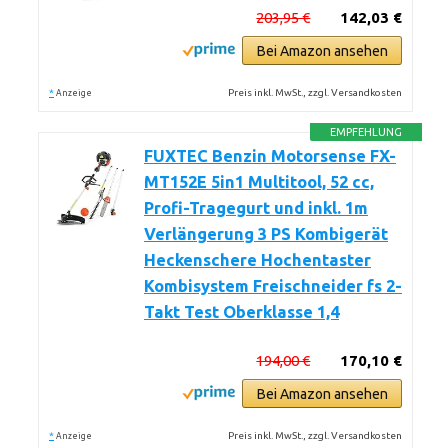
203,95 €
142,03 €
Bei Amazon ansehen
*
Preis inkl. MwSt., zzgl. Versandkosten
Anzeige
EMPFEHLUNG
FUXTEC Benzin Motorsense FX-
MT152E 5in1 Multitool, 52 cc,
Profi-Tragegurt und inkl. 1m
Verlängerung 3 PS Kombigerät
Heckenschere Hochentaster
Kombisystem Freischneider fs 2-
Takt Test Oberklasse 1,4
194,00 €
170,10 €
Bei Amazon ansehen
*
Preis inkl. MwSt., zzgl. Versandkosten
Anzeige