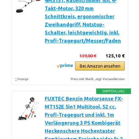
4MS131, Rasentrimmer mit 4-
Takt-Motor, 320 mm
Schnittkreis, ergonomischer
Zweihandgriff, Notstop-
Schalter, leichtgewichtig, inkl.
Profi-Tragegurt/Messer/Faden
139,00 €
125,10 €
Bei Amazon ansehen
*
Preis inkl. MwSt., zzgl. Versandkosten
Anzeige
EMPFEHLUNG
FUXTEC Benzin Motorsense FX-
MT152E 5in1 Multitool, 52 cc,
Profi-Tragegurt und inkl. 1m
Verlängerung 3 PS Kombigerät
Heckenschere Hochentaster