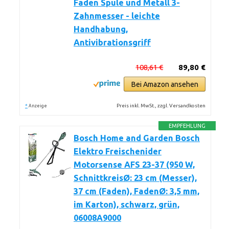
Faden Spule und Metall 3-
Zahnmesser - leichte
Handhabung,
Antivibrationsgriff
108,61 €
89,80 €
Bei Amazon ansehen
*
Preis inkl. MwSt., zzgl. Versandkosten
Anzeige
EMPFEHLUNG
Bosch Home and Garden Bosch
Elektro Freischenider
Motorsense AFS 23-37 (950 W,
SchnittkreisØ: 23 cm (Messer),
37 cm (Faden), FadenØ: 3,5 mm,
im Karton), schwarz, grün,
06008A9000