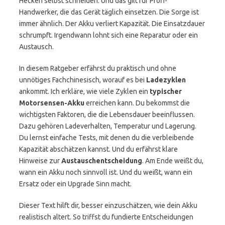
Hecken selbst schneiden. Und das gilt für Profi-
Handwerker, die das Gerät täglich einsetzen. Die Sorge ist
immer ähnlich. Der Akku verliert Kapazität. Die Einsatzdauer
schrumpft. Irgendwann lohnt sich eine Reparatur oder ein
Austausch.
In diesem Ratgeber erfährst du praktisch und ohne
unnötiges Fachchinesisch, worauf es bei
Ladezyklen
ankommt. Ich erkläre, wie viele Zyklen ein
typischer
Motorsensen-Akku
erreichen kann. Du bekommst die
wichtigsten Faktoren, die die Lebensdauer beeinflussen.
Dazu gehören Ladeverhalten, Temperatur und Lagerung.
Du lernst einfache Tests, mit denen du die verbleibende
Kapazität abschätzen kannst. Und du erfährst klare
Hinweise zur
Austauschentscheidung
. Am Ende weißt du,
wann ein Akku noch sinnvoll ist. Und du weißt, wann ein
Ersatz oder ein Upgrade Sinn macht.
Dieser Text hilft dir, besser einzuschätzen, wie dein Akku
realistisch altert. So triffst du fundierte Entscheidungen