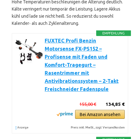
Hohe Temperaturen beschleunigen die Alterung deutlich.
Kälte verringert nur temporär die Leistung. Lagere Akkus
kühl und lade sie nicht heiß. So reduzierst du sowohl
Kalender‑ als auch Zyklenalterung.
EMPFEHLUNG
FUXTEC Profi Benzin
Motorsense FX-PS152 –
Profisense mit Faden und
Komfort-Tragegurt –
Rasentrimmer mit
Antivibrationssystem – 2-Takt
Freischneider Fadenspule
155,00 €
134,85 €
Bei Amazon ansehen
*
Preis inkl. MwSt., zzgl. Versandkosten
Anzeige