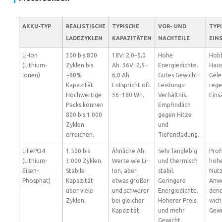
AKKU-TYP
REALISTISCHE
TYPISCHE
VOR- UND
TYP
LADEZYKLEN
KAPAZITÄTEN
NACHTEILE
EIN
Li-Ion
300 bis 800
18V: 2,0–5,0
Hohe
Hobb
(Lithium-
Zyklen bis
Ah. 36V: 2,5–
Energiedichte.
Haus
Ionen)
~80%
6,0 Ah.
Gutes Gewicht-
Gele
Kapazität.
Entspricht oft
Leistungs-
rege
Hochwertige
36–180 Wh.
Verhältnis.
Eins
Packs können
Empfindlich
800 bis 1.000
gegen Hitze
Zyklen
und
erreichen.
Tiefentladung.
LiFePO4
1.500 bis
Ähnliche Ah-
Sehr langlebig
Prof
(Lithium-
3.000 Zyklen.
Werte wie Li-
und thermisch
hohe
Eisen-
Stabile
Ion, aber
stabil.
Nut
Phosphat)
Kapazität
etwas größer
Geringere
Anwe
über viele
und schwerer
Energiedichte.
dene
Zyklen.
bei gleicher
Höherer Preis
wicht
Kapazität.
und mehr
Gewi
Gewicht.