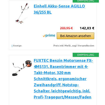
EMPFEHLUNG
Einhell Akku-Sense AGILLO
36/255 BL
203,95 €
142,03 €
Bei Amazon ansehen
*
Preis inkl. MwSt., zzgl. Versandkosten
Anzeige
EMPFEHLUNG
FUXTEC Benzin Motorsense FX-
4MS131, Rasentrimmer mit 4-
Takt-Motor, 320 mm
Schnittkreis, ergonomischer
Zweihandgriff, Notstop-
Schalter, leichtgewichtig, inkl.
Profi-Tragegurt/Messer/Faden