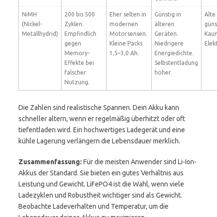
NiMH
200 bis 500
Eher selten in
Günstig in
Alte
(Nickel-
Zyklen.
modernen
älteren
güns
Metallhydrid)
Empfindlich
Motorsensen.
Geräten.
Kaum
gegen
Kleine Packs
Niedrigere
Elek
Memory-
1,5–3,0 Ah.
Energiedichte.
Effekte bei
Selbstentladung
falscher
höher.
Nutzung.
Die Zahlen sind realistische Spannen. Dein Akku kann
schneller altern, wenn er regelmäßig überhitzt oder oft
tiefentladen wird. Ein hochwertiges Ladegerät und eine
kühle Lagerung verlängern die Lebensdauer merklich.
Zusammenfassung:
Für die meisten Anwender sind Li-Ion-
Akkus der Standard. Sie bieten ein gutes Verhältnis aus
Leistung und Gewicht. LiFePO4 ist die Wahl, wenn viele
Ladezyklen und Robustheit wichtiger sind als Gewicht.
Beobachte Ladeverhalten und Temperatur, um die