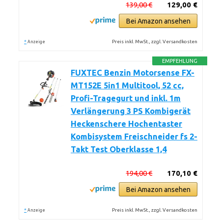
139,00 €
129,00 €
Bei Amazon ansehen
*
Preis inkl. MwSt., zzgl. Versandkosten
Anzeige
EMPFEHLUNG
FUXTEC Benzin Motorsense FX-
MT152E 5in1 Multitool, 52 cc,
Profi-Tragegurt und inkl. 1m
Verlängerung 3 PS Kombigerät
Heckenschere Hochentaster
Kombisystem Freischneider fs 2-
Takt Test Oberklasse 1,4
194,00 €
170,10 €
Bei Amazon ansehen
*
Preis inkl. MwSt., zzgl. Versandkosten
Anzeige