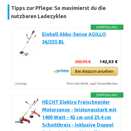
Tipps zur Pflege: So maximierst du die
nutzbaren Ladezyklen
EMPFEHLUNG
Einhell Akku-Sense AGILLO
36/255 BL
203,95 €
142,03 €
Bei Amazon ansehen
*
Preis inkl. MwSt., zzgl. Versandkosten
Anzeige
EMPFEHLUNG
HECHT Elektro Freischneider
Motorsense - leistungsstark mit
1400 Watt - 42 cm und 25,4 cm
Schnittkreis - inklusive Doppel