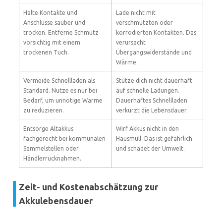
Halte Kontakte und
Lade nicht mit
Anschlüsse sauber und
verschmutzten oder
trocken. Entferne Schmutz
korrodierten Kontakten. Das
vorsichtig mit einem
verursacht
trockenen Tuch.
Übergangswiderstände und
Wärme.
Vermeide Schnellladen als
Stütze dich nicht dauerhaft
Standard. Nutze es nur bei
auf schnelle Ladungen.
Bedarf, um unnötige Wärme
Dauerhaftes Schnellladen
zu reduzieren.
verkürzt die Lebensdauer.
Entsorge Altakkus
Wirf Akkus nicht in den
fachgerecht bei kommunalen
Hausmüll. Das ist gefährlich
Sammelstellen oder
und schadet der Umwelt.
Händlerrücknahmen.
Zeit- und Kostenabschätzung zur
Akkulebensdauer