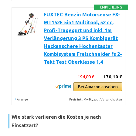
EMPFEHLUNG
FUXTEC Benzin Motorsense FX-
MT152E 5in1 Multitool, 52 cc,
Profi-Tragegurt und inkl. 1m
Verlängerung 3 PS Kombigerät
Heckenschere Hochentaster
Kombisystem Freischneider fs 2-
Takt Test Oberklasse 1,4
194,00 €
170,10 €
Bei Amazon ansehen
*
Preis inkl. MwSt., zzgl. Versandkosten
Anzeige
Wie stark variieren die Kosten je nach
Einsatzart?