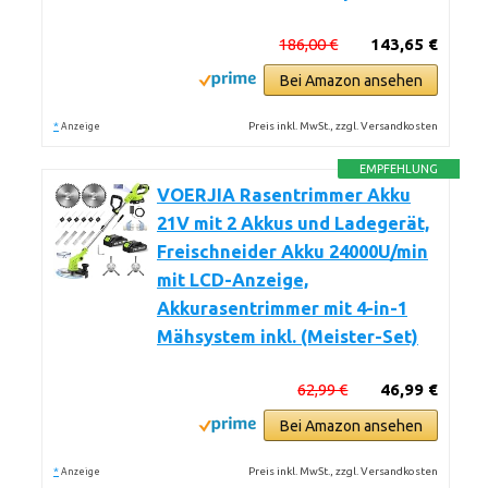
186,00 €
143,65 €
Bei Amazon ansehen
*
Preis inkl. MwSt., zzgl. Versandkosten
Anzeige
EMPFEHLUNG
VOERJIA Rasentrimmer Akku
21V mit 2 Akkus und Ladegerät,
Freischneider Akku 24000U/min
mit LCD-Anzeige,
Akkurasentrimmer mit 4-in-1
Mähsystem inkl. (Meister-Set)
62,99 €
46,99 €
Bei Amazon ansehen
*
Preis inkl. MwSt., zzgl. Versandkosten
Anzeige