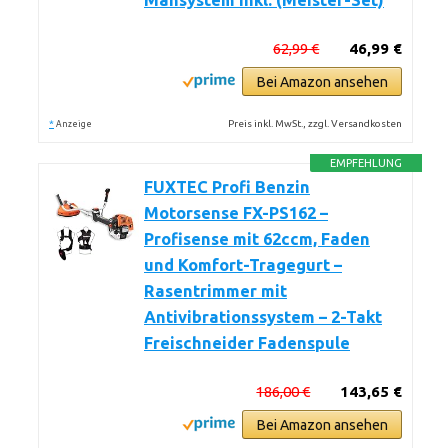
Mähsystem inkl. (Meister-Set)
62,99 €
46,99 €
Bei Amazon ansehen
*
Preis inkl. MwSt., zzgl. Versandkosten
Anzeige
EMPFEHLUNG
FUXTEC Profi Benzin
Motorsense FX-PS162 –
Profisense mit 62ccm, Faden
und Komfort-Tragegurt –
Rasentrimmer mit
Antivibrationssystem – 2-Takt
Freischneider Fadenspule
186,00 €
143,65 €
Bei Amazon ansehen