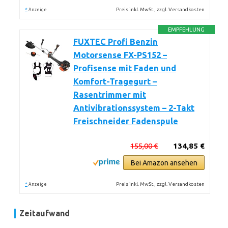
*
Preis inkl. MwSt., zzgl. Versandkosten
Anzeige
EMPFEHLUNG
FUXTEC Profi Benzin
Motorsense FX-PS152 –
Profisense mit Faden und
Komfort-Tragegurt –
Rasentrimmer mit
Antivibrationssystem – 2-Takt
Freischneider Fadenspule
155,00 €
134,85 €
Bei Amazon ansehen
*
Preis inkl. MwSt., zzgl. Versandkosten
Anzeige
Zeitaufwand