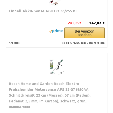
Einhell Akku-Sense AGILLO 36/255 BL
203,95 €
142,03 €
Bei Amazon
ansehen
*
Preis inkl. MwSt., zzgl. Versandkosten
Anzeige
Bosch Home and Garden Bosch Elektro
Freischenider Motorsense AFS 23-37 (950 W,
SchnittkreisØ: 23 cm (Messer), 37 cm (Faden),
FadenØ: 3,5 mm, im Karton), schwarz, grün,
06008A9000