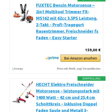
FUXTEC Benzin Motorsense –
2in1 Multitool Trimmer FX-
MS162 mit 62cc 3,5PS Leistung,
2-Takt - Profi-Tragegurt
Rasentrimmer, Freischneider fs
Faden – Easy Starter
159,00 €
Bei Amazon ansehen
*
Preis inkl. MwSt., zzgl. Versandkosten
Anzeige
EMPFEHLUNG
HECHT Elektro Freischneider
Motorsense - leistungsstark mit
1400 Watt - 42 cm und 25,4 cm
Schnittkreis - inklusive Doppel
Faden Spule und Metall 3-